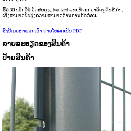
ຮົ້ວ 3D:
ມັກໃຊ້
ວັດສະດຸ galvanized ແທນທີ່ຈະກ່ວາວັດຖຸດິບສີ ດຳ,
ເຊິ່ງສາມາດປັບປຸງຄວາມສາມາດຕ້ານການກັດກ່ອນ.
ສົ່ງອີເມວຫາພວກເຮົາ
ດາວໂຫລດເປັນ PDF
ລາຍລະອຽດຂອງສິນຄ້າ
ປ້າຍສິນຄ້າ