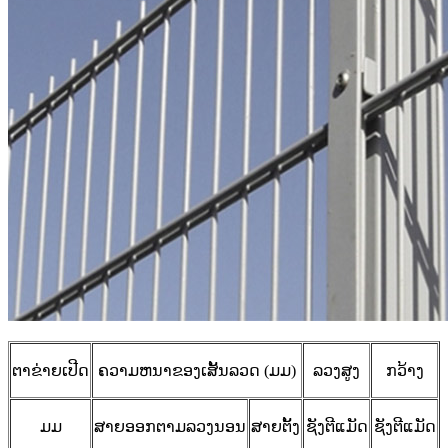
ຕາຂ່າຍເປີດ
ຄວາມຫນາຂອງເສັ້ນລວດ (ມມ)
ລວງສູງ
ກວ້າງ
ມມ
ສາຍອອກຕາມລວງນອນ
ສາຍຕັ້ງ
ຊັງ​ຕີ​ແມັດ
ຊັງ​ຕີ​ແມັດ