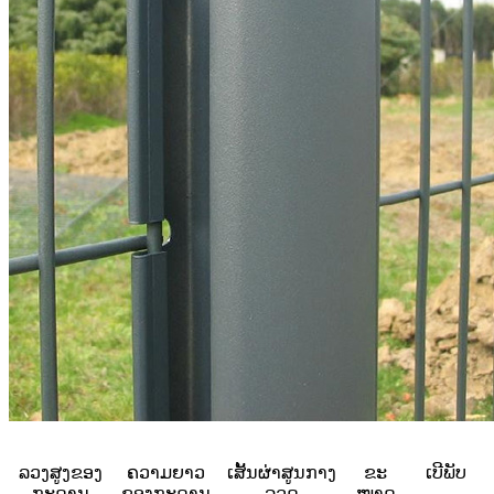
ລວງສູງຂອງ
ຄວາມຍາວ
ເສັ້ນຜ່າສູນກາງ
ຂະ
ເບີພັບ
ກະດານ
ຂອງກະດານ
ລວດ
ໜາດ