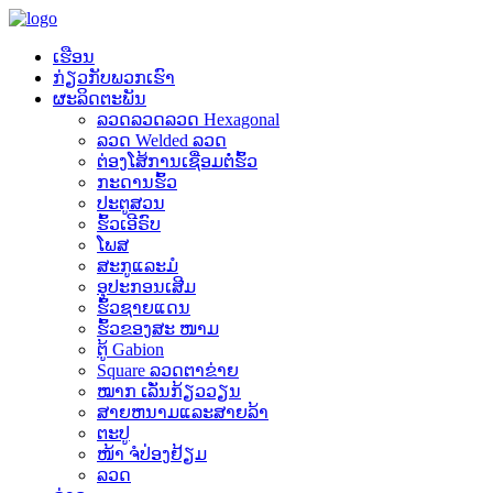
ເຮືອນ
ກ່ຽວ​ກັບ​ພວກ​ເຮົາ
ຜະລິດຕະພັນ
ລວດລວດລວດ Hexagonal
ລວດ Welded ລວດ
ຕ່ອງໂສ້ການເຊື່ອມຕໍ່ຮົ້ວ
ກະດານຮົ້ວ
ປະຕູສວນ
ຮົ້ວເອີຣົບ
ໂພສ
ສະກູແລະມໍ
ອຸປະກອນເສີມ
ຮົ້ວຊາຍແດນ
ຮົ້ວຂອງສະ ໜາມ
ຕູ້ Gabion
Square ລວດຕາຂ່າຍ
ໝາກ ເລັ່ນກ້ຽວວຽນ
ສາຍຫນາມແລະສາຍລ້າ
ຕະປູ
ໜ້າ ຈໍປ່ອງຢ້ຽມ
ລວດ