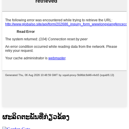
ຜະ​ລິດ​ຕະ​ພັນ​ທີ່​ກ່ຽວ​ຂ້ອງ