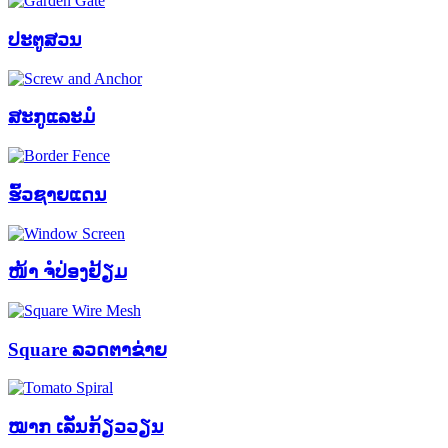
ປະຕູສວນ
ສະກູແລະມໍ
ຮົ້ວຊາຍແດນ
ໜ້າ ຈໍປ່ອງຢ້ຽມ
Square ລວດຕາຂ່າຍ
ໝາກ ເລັ່ນກ້ຽວວຽນ