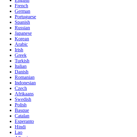
English
French
German
Portuguese
Spanish
Russian
Japanese
Korean
Arabic
Irish
Greek
Turkish
Italian
Danish
Romanian
Indonesian
Czech
Afrikaans
Swedish
Polish
Basque
Catalan
Esperanto
Hindi
Lao