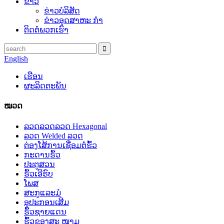
ຂ່າວ
ຂ່າວບໍລິສັດ
ຂ່າວອຸດສາຫະ ກຳ
ຕິດ​ຕໍ່​ພວກ​ເຮົາ
English
ເຮືອນ
ຜະລິດຕະພັນ
ໝວດ
ລວດລວດລວດ Hexagonal
ລວດ Welded ລວດ
ຕ່ອງໂສ້ການເຊື່ອມຕໍ່ຮົ້ວ
ກະດານຮົ້ວ
ປະຕູສວນ
ຮົ້ວເອີຣົບ
ໂພສ
ສະກູແລະມໍ
ອຸປະກອນເສີມ
ຮົ້ວຊາຍແດນ
ຮົ້ວຂອງສະ ໜາມ