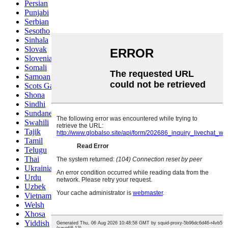
Persian
Punjabi
Serbian
Sesotho
Sinhala
Slovak
Slovenian
Somali
Samoan
Scots Gaelic
Shona
Sindhi
Sundanese
Swahili
Tajik
Tamil
Telugu
Thai
Ukrainian
Urdu
Uzbek
Vietnamese
Welsh
Xhosa
Yiddish