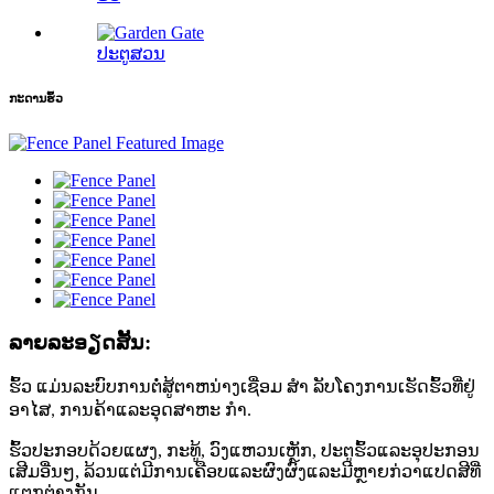
ປະຕູສວນ
ກະດານຮົ້ວ
ລາຍລະອຽດສັ້ນ:
ຮົ້ວ
ແມ່ນລະບົບການຕໍ່ສູ້ຕາຫນ່າງເຊື່ອມ ສຳ ລັບໂຄງການເຮັດຮົ້ວທີ່ຢູ່
ອາໄສ, ການຄ້າແລະອຸດສາຫະ ກຳ.
ຮົ້ວປະກອບດ້ວຍແຜງ, ກະທູ້, ວົງແຫວນເຫຼັກ, ປະຕູຮົ້ວແລະອຸປະກອນ
ເສີມອື່ນໆ, ລ້ວນແຕ່ມີການເຄືອບແລະຜົງຜົງແລະມີຫຼາຍກ່ວາແປດສີທີ່
ແຕກຕ່າງກັນ.