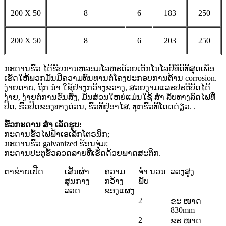
200 X 50
8
6
183
250
200 X 50
8
6
203
250
ກະດານຮົ້ວ
ໄດ້ຮັບການຫລອມໂລຫະດ້ວຍເຕັກໂນໂລຢີທີ່ດີທີ່ສຸດເພື່ອ
ເຮັດໃຫ້ພວກມັນມີຄວາມທົນທານຕໍ່ໂຄງປະກອບການຕ້ານ corrosion.
ງ່າຍດາຍ, ຖືກ ນຳ ໃຊ້ຢ່າງກວ້າງຂວາງ, ສວຍງາມແລະປະຕິບັດໄດ້
ງ່າຍ, ງ່າຍຕໍ່ການຂົນສົ່ງ, ມັນສ່ວນໃຫຍ່ແມ່ນໃຊ້ ສຳ ລັບທາງລົດໄຟທີ່
ປິດ, ຮົ້ວປິດຂອງທາງດ່ວນ, ຮົ້ວທີ່ຢູ່ອາໄສ, ທຸກຮົ້ວທີ່ໂດດດ່ຽວ. .
ຮົ້ວກະດານ ສຳ ເລັດຮູບ:
ກະດານຮົ້ວໄຟຟ້າເອເລັກໂຕຣນິກ;
ກະດານຮົ້ວ galvanized ຮ້ອນຈຸ່ມ;
ກະດານປະຕູຮົ້ວລວດລາຍທີ່ເຮັດດ້ວຍພາດສະຕິກ.
ຕາຂ່າຍເປີດ
ເສັ້ນຜ່າ
ຄວາມ
ຈຳ ນວນ
ລວງສູງ
ສູນກາງ
ກວ້າງ
ພັບ
ລວດ
ຂອງແຜງ
2
ຂະ ໜາດ
830mm
2
ຂະ ໜາດ