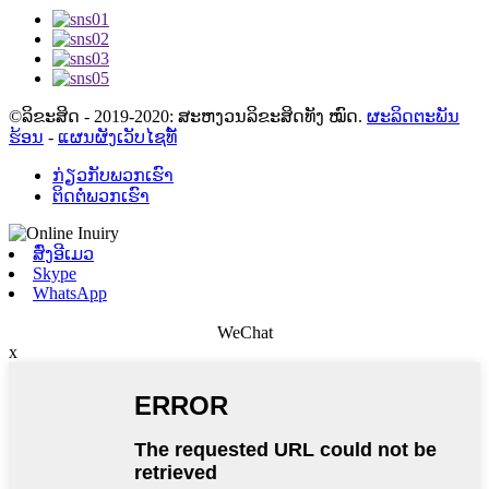
©ລິຂະສິດ - 2019-2020: ສະຫງວນລິຂະສິດທັງ ໝົດ.
ຜະລິດຕະພັນ
ຮ້ອນ
-
ແຜນຜັງເວັບໄຊທ໌້
ກ່ຽວ​ກັບ​ພວກ​ເຮົາ
ຕິດ​ຕໍ່​ພວກ​ເຮົາ
ສົ່ງອີເມວ
Skype
WhatsApp
WeChat
x