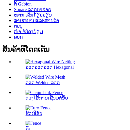
ຕູ້ Gabion
Square ລວດຕາຂ່າຍ
ໝາກ ເລັ່ນກ້ຽວວຽນ
ສາຍຫນາມແລະສາຍລ້າ
ຕະປູ
ໜ້າ ຈໍປ່ອງຢ້ຽມ
ລວດ
ສິນຄ້າທີ່ໂດດເດັ່ນ
ລວດລວດລວດ Hexagonal
ລວດ Welded ລວດ
ຕ່ອງໂສ້ການເຊື່ອມຕໍ່ຮົ້ວ
ຮົ້ວເອີຣົບ
ຮົ້ວ