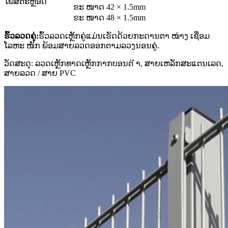
ໂພສຕະຫຼອດ
ຂະ ໜາດ 42 × 1.5mm
ຂະ ໜາດ 48 × 1.5mm
ຮົ້ວລວດຄູ່:
ຮົ້ວລວດເຫຼັກຄູ່ແມ່ນເຮັດດ້ວຍກະດານຕາ ໜ່າງ ເຊື່ອມ
ໂລຫະ ໜັກ ພ້ອມສາຍລວດອອກຕາມລວງນອນຄູ່.
ວັດສະດຸ: ລວດເຫຼັກທາດເຫຼັກກາກບອນຕ່ ຳ, ສາຍເຫລັກສະແຕນເລດ,
ສາຍລວດ / ສາຍ PVC