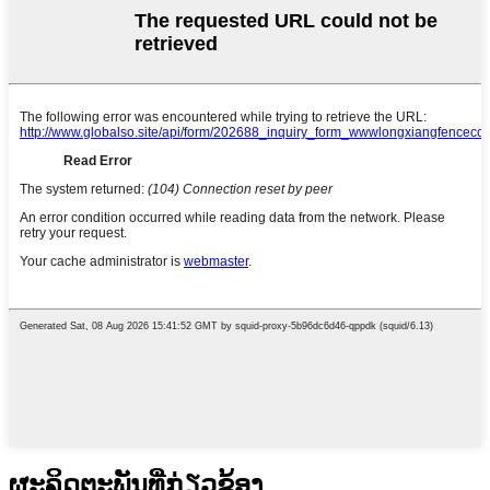
ຜະ​ລິດ​ຕະ​ພັນ​ທີ່​ກ່ຽວ​ຂ້ອງ