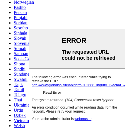
Norwegian
Pashto
Persian
Punjabi
Serbian
Sesotho
Sinhala
Slovak
Slovenian
Somali
Samoan
Scots Gaelic
Shona
Sindhi
Sundanese
Swahili
Tajik
Tamil
Telugu
Thai
Ukrainian
Urdu
Uzbek
Vietnamese
Welsh