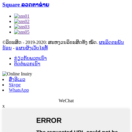
Square ລວດຕາຂ່າຍ
©ລິຂະສິດ - 2019-2020: ສະຫງວນລິຂະສິດທັງ ໝົດ.
ຜະລິດຕະພັນ
ຮ້ອນ
-
ແຜນຜັງເວັບໄຊທ໌້
ກ່ຽວ​ກັບ​ພວກ​ເຮົາ
ຕິດ​ຕໍ່​ພວກ​ເຮົາ
ສົ່ງອີເມວ
Skype
WhatsApp
WeChat
x