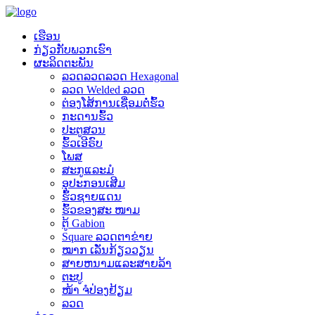
ເຮືອນ
ກ່ຽວ​ກັບ​ພວກ​ເຮົາ
ຜະລິດຕະພັນ
ລວດລວດລວດ Hexagonal
ລວດ Welded ລວດ
ຕ່ອງໂສ້ການເຊື່ອມຕໍ່ຮົ້ວ
ກະດານຮົ້ວ
ປະຕູສວນ
ຮົ້ວເອີຣົບ
ໂພສ
ສະກູແລະມໍ
ອຸປະກອນເສີມ
ຮົ້ວຊາຍແດນ
ຮົ້ວຂອງສະ ໜາມ
ຕູ້ Gabion
Square ລວດຕາຂ່າຍ
ໝາກ ເລັ່ນກ້ຽວວຽນ
ສາຍຫນາມແລະສາຍລ້າ
ຕະປູ
ໜ້າ ຈໍປ່ອງຢ້ຽມ
ລວດ