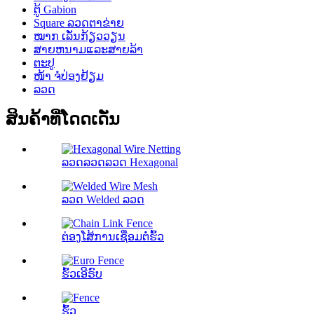
ຕູ້ Gabion
Square ລວດຕາຂ່າຍ
ໝາກ ເລັ່ນກ້ຽວວຽນ
ສາຍຫນາມແລະສາຍລ້າ
ຕະປູ
ໜ້າ ຈໍປ່ອງຢ້ຽມ
ລວດ
ສິນຄ້າທີ່ໂດດເດັ່ນ
ລວດລວດລວດ Hexagonal
ລວດ Welded ລວດ
ຕ່ອງໂສ້ການເຊື່ອມຕໍ່ຮົ້ວ
ຮົ້ວເອີຣົບ
ຮົ້ວ