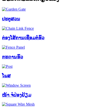
ປະຕູສວນ
ຕ່ອງໂສ້ການເຊື່ອມຕໍ່ຮົ້ວ
ກະດານຮົ້ວ
ໂພສ
ໜ້າ ຈໍປ່ອງຢ້ຽມ