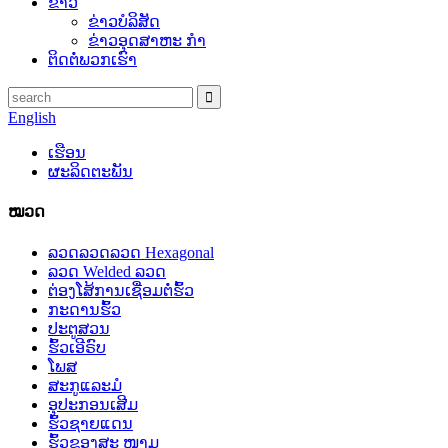
ຂ່າວ
ຂ່າວບໍລິສັດ
ຂ່າວອຸດສາຫະ ກຳ
ຕິດ​ຕໍ່​ພວກ​ເຮົາ
English
ເຮືອນ
ຜະລິດຕະພັນ
ໝວດ
ລວດລວດລວດ Hexagonal
ລວດ Welded ລວດ
ຕ່ອງໂສ້ການເຊື່ອມຕໍ່ຮົ້ວ
ກະດານຮົ້ວ
ປະຕູສວນ
ຮົ້ວເອີຣົບ
ໂພສ
ສະກູແລະມໍ
ອຸປະກອນເສີມ
ຮົ້ວຊາຍແດນ
ຮົ້ວຂອງສະ ໜາມ