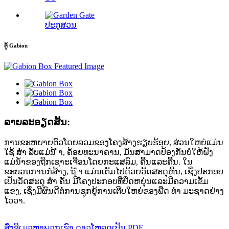
ປະຕູສວນ
ຕູ້ Gabion
ລາຍລະອຽດສັ້ນ:
ການຂະຫຍາຍຕົວໂດຍລວມຂອງໂຄງສ້າງຮຽບຮ້ອຍ, ສ່ວນໃຫຍ່ແມ່ນ
ໃຊ້ ສຳ ລັບແມ່ນ້ ຳ, ຄ້ອຍທະນາຄານ, ມັນສາມາດປ້ອງກັນບໍ່ໃຫ້ຝັ່ງ
ແມ່ນໍ້າຂອງຖືກເຊາະເຈື່ອນໂດຍກະແສລົມ, ຄື້ນແລະຄື້ນ. ໃນ
ຂະບວນການກໍ່ສ້າງ, ຖ້ ຳ ແມ່ນເຕັມໄປດ້ວຍວັດສະດຸຫີນ, ເຊິ່ງປະກອບ
ເປັນວັດສະດຸ ສຳ ຄັນ ມີໂຄງປະກອບທີ່ຍືດຫຍຸ່ນແລະມີຄວາມເຂັ້ມ
ແຂງ, ເຊິ່ງມີຜົນດີຕໍ່ການຊຸກຍູ້ການເຕີບໃຫຍ່ຂອງພືດ ທຳ ມະຊາດຢ່າງ
ໄວວາ.
ສົ່ງອີເມວຫາພວກເຮົາ
ດາວໂຫລດເປັນ PDF